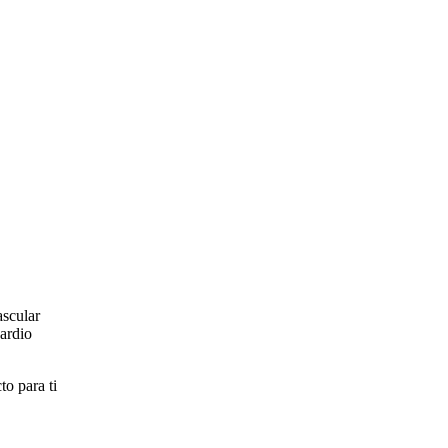
ascular
cardio
to para ti