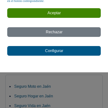
Avda. de Granada 10 - Jaén
en el botón correspondiente.
C/ Hoyo, 10 - Andújar
Aceptar
Avda. del Guadalquivir, 11 - Mogón
Avenida Antonio Machado 155 - Peal de
Rechazar
Becerro
C/ Azulejos, 27. Local 2 - Baeza
Configurar
Avda. de la Libertad, 3 Bajo - Úbeda
Seguro Moto en Jaén
Seguro Hogar en Jaén
Seguro Vida en Jaén