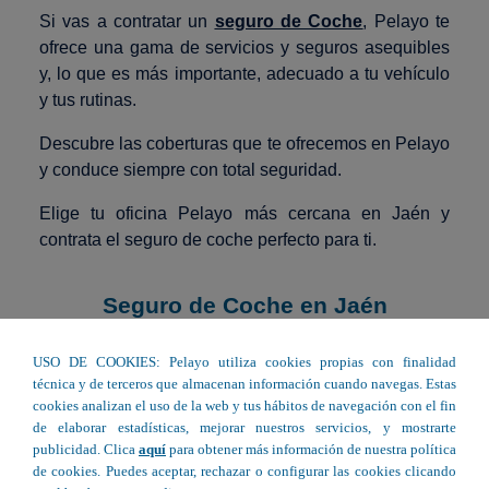
Si vas a contratar un
seguro de Coche
, Pelayo te
ofrece una gama de servicios y seguros asequibles
y, lo que es más importante, adecuado a tu vehículo
y tus rutinas.
Descubre las coberturas que te ofrecemos en Pelayo
y conduce siempre con total seguridad.
Elige tu oficina Pelayo más cercana en Jaén y
contrata el seguro de coche perfecto para ti.
Seguro de Coche en Jaén
USO DE COOKIES: Pelayo utiliza cookies propias con finalidad
técnica y de terceros que almacenan información cuando navegas. Estas
Avda. Miraflores, 2 - Martos
cookies analizan el uso de la web y tus hábitos de navegación con el fin
de elaborar estadísticas, mejorar nuestros servicios, y mostrarte
C/ Martínez Falero 22 - Cazorla
publicidad. Clica
aquí
para obtener más información de nuestra política
de cookies. Puedes aceptar, rechazar o configurar las cookies clicando