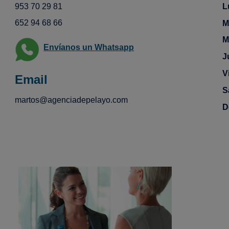
953 70 29 81
L
652 94 68 66
M
M
Envíanos un Whatsapp
J
V
Email
S
martos@agenciadepelayo.com
D