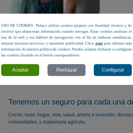
USO DE COOKIES: Pelayo utiliza cookies propias con finalidad técnica y de
terceros que almacenan información cuando navegas. Estas cookies analizan el
uso de la web y tus hábitos de navegación con el fin de elaborar estadísticas,
mejorar nuestros servicios, y mostrarte publicidad. Clica
aquí
para obtener más
información de nuestra política de cookies. Puedes aceptar, rechazar o configurar
las cookies clicando en el botón correspondiente.
ieza con un buen diálogo.
Aceptar
Rechazar
Configurar
Tenemos un seguro para cada una d
Coche, moto, hogar, vida, salud, ahorro e inversión, deces
comunidades, y maquinaria agrícola.