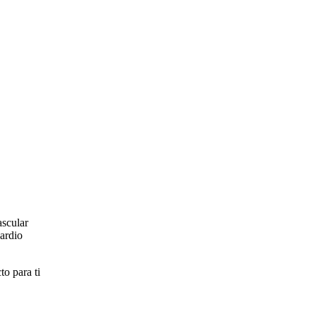
ascular
cardio
to para ti