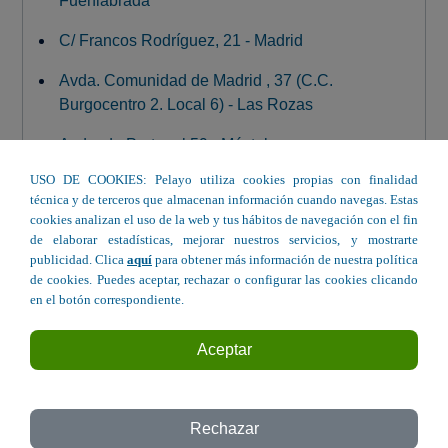
Fuenlabrada
C/ Francos Rodríguez, 21 - Madrid
Avda. Comunidad de Madrid , 37 (C.C.
Burgocentro 2. Local 6) - Las Rozas
Avda. de Portugal 59 - Móstoles
USO DE COOKIES: Pelayo utiliza cookies propias con finalidad
C/ Carballino 29 - Alcorcón
técnica y de terceros que almacenan información cuando navegas. Estas
cookies analizan el uso de la web y tus hábitos de navegación con el fin
C/ Santa Engracia 67-69 - Madrid
de elaborar estadísticas, mejorar nuestros servicios, y mostrarte
publicidad. Clica
aquí
para obtener más información de nuestra política
Avda. España, 8 - Fuenlabrada
de cookies. Puedes aceptar, rechazar o configurar las cookies clicando
en el botón correspondiente.
C/ Albino Pérez Ayestarain 44 - San
Fernando de Henares
Aceptar
C/ Getafe, 26 - Leganés
Bulevar de Indalecio Prieto, 45 - Madrid
Rechazar