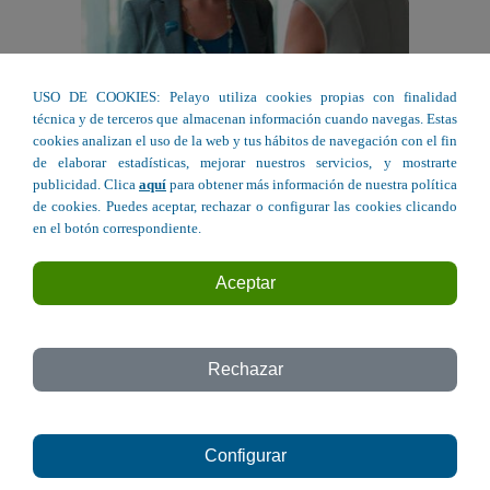
USO DE COOKIES: Pelayo utiliza cookies propias con finalidad
técnica y de terceros que almacenan información cuando navegas. Estas
cookies analizan el uso de la web y tus hábitos de navegación con el fin
de elaborar estadísticas, mejorar nuestros servicios, y mostrarte
publicidad. Clica
aquí
para obtener más información de nuestra política
de cookies. Puedes aceptar, rechazar o configurar las cookies clicando
en el botón correspondiente.
Te esperamos.
Aceptar
Porque todo empieza con un buen
diálogo.
Rechazar
Configurar