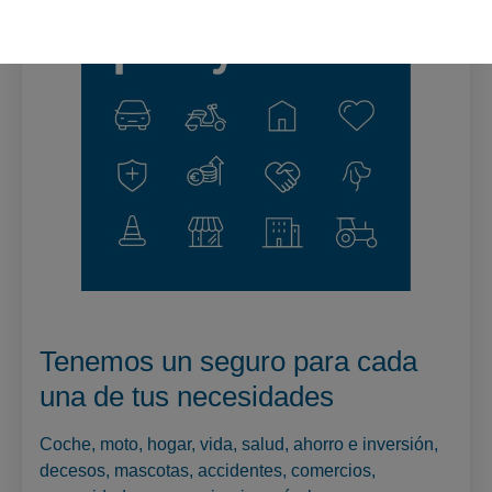
Tenemos un seguro para cada
una de tus necesidades
Coche, moto, hogar, vida, salud, ahorro e inversión,
decesos, mascotas, accidentes, comercios,