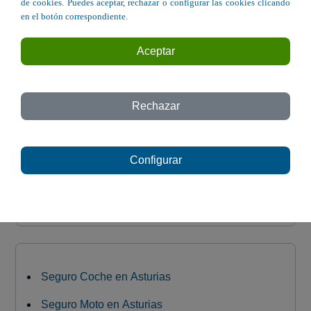
Avda. Argentina 62 - Gijón
de cookies. Puedes aceptar, rechazar o configurar las cookies clicando
en el botón correspondiente.
C/ Jardines 2 - Avilés
Aceptar
C/ Manuel González Vigil, 31 - El Entrego
Avda. Hermanos Menéndez Pidal, 34 -
Oviedo
Rechazar
C/ Magnus Blikstad, 30 - Gijón
C/ Ezcurdia 141 - Gijón
Configurar
Avda. de Oviedo 71 - Lugones
Seguro Coche en Asturias
Seguro Moto en Asturias