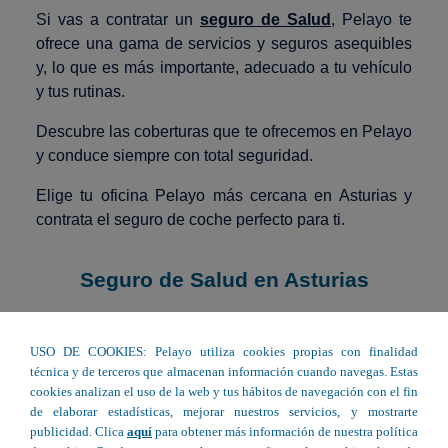
Si vas a contratar un
seguro de Salud
, Pelayo te
ofrece una gama de servicios y seguros asequibles
y, lo que es más importante, adecuado a tu vehículo
y tus rutinas.
Descubre las coberturas que te ofrecemos en Pelayo
y conduce siempre con total seguridad.
Elige tu oficina Pelayo más cercana en Asturias y
contrata el seguro de coche perfecto para ti.
Seguro de Salud en Asturias
USO DE COOKIES: Pelayo utiliza cookies propias con finalidad
Av. del Llano 22 - Gijón
técnica y de terceros que almacenan información cuando navegas. Estas
cookies analizan el uso de la web y tus hábitos de navegación con el fin
C/ Fernando Villamil 8 - Oviedo
de elaborar estadísticas, mejorar nuestros servicios, y mostrarte
publicidad. Clica
aquí
para obtener más información de nuestra política