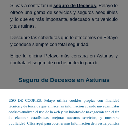
Si vas a contratar un
seguro de Decesos
, Pelayo te
ofrece una gama de servicios y seguros asequibles
y, lo que es más importante, adecuado a tu vehículo
y tus rutinas.
Descubre las coberturas que te ofrecemos en Pelayo
y conduce siempre con total seguridad.
Elige tu oficina Pelayo más cercana en Asturias y
contrata el seguro de coche perfecto para ti.
Seguro de Decesos en Asturias
USO DE COOKIES: Pelayo utiliza cookies propias con finalidad
Av. del Llano 22 - Gijón
técnica y de terceros que almacenan información cuando navegas. Estas
cookies analizan el uso de la web y tus hábitos de navegación con el fin
C/ Fernando Villamil 8 - Oviedo
de elaborar estadísticas, mejorar nuestros servicios, y mostrarte
publicidad. Clica
aquí
para obtener más información de nuestra política