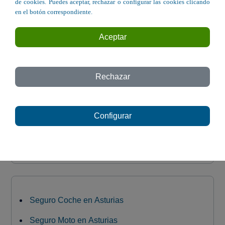
Avda. Argentina 62 - Gijón
de cookies. Puedes aceptar, rechazar o configurar las cookies clicando
en el botón correspondiente.
C/ Jardines 2 - Avilés
Aceptar
C/ Manuel González Vigil, 31 - El Entrego
Avda. Hermanos Menéndez Pidal, 34 -
Oviedo
Rechazar
C/ Magnus Blikstad, 30 - Gijón
C/ Ezcurdia 141 - Gijón
Configurar
Avda. de Oviedo 71 - Lugones
Seguro Coche en Asturias
Seguro Moto en Asturias