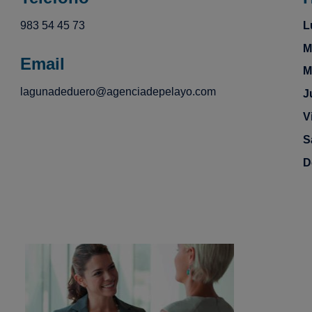
983 54 45 73
L
M
Email
M
lagunadeduero@agenciadepelayo.com
J
V
S
D