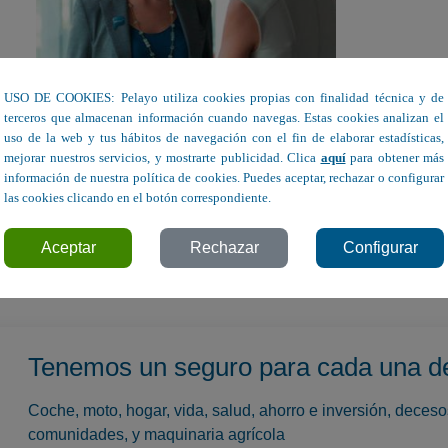
USO DE COOKIES: Pelayo utiliza cookies propias con finalidad técnica y de
terceros que almacenan información cuando navegas. Estas cookies analizan el
uso de la web y tus hábitos de navegación con el fin de elaborar estadísticas,
mejorar nuestros servicios, y mostrarte publicidad. Clica
aquí
para obtener más
información de nuestra política de cookies. Puedes aceptar, rechazar o configurar
las cookies clicando en el botón correspondiente.
ieza con un buen diálogo.
Aceptar
Rechazar
Configurar
Tenemos un seguro para cada una d
Coche, moto, hogar, vida, salud, ahorro e inversión, deces
comunidades, y maquinaria agrícola