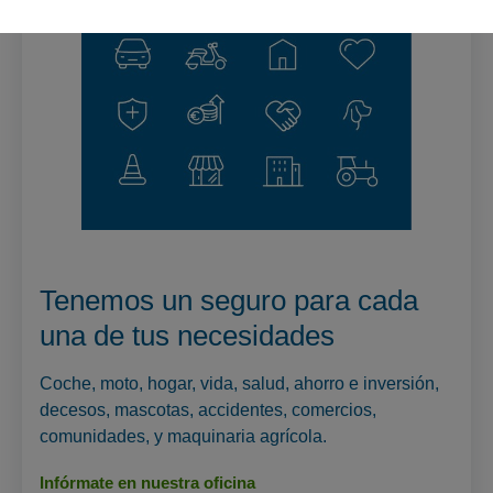
Tenemos un seguro para cada
una de tus necesidades
Coche, moto, hogar, vida, salud, ahorro e inversión,
decesos, mascotas, accidentes, comercios,
comunidades, y maquinaria agrícola.
Infórmate en nuestra oficina