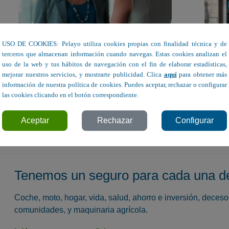
USO DE COOKIES: Pelayo utiliza cookies propias con finalidad técnica y de
terceros que almacenan información cuando navegas. Estas cookies analizan el
uso de la web y tus hábitos de navegación con el fin de elaborar estadísticas,
mejorar nuestros servicios, y mostrarte publicidad. Clica
aquí
para obtener más
información de nuestra política de cookies. Puedes aceptar, rechazar o configurar
las cookies clicando en el botón correspondiente.
ieza con un buen diálogo.
Aceptar
Rechazar
Configurar
Tenemos un seguro para cada una d
Coche, moto, hogar, vida, salud, ahorro e inversión, deces
comunidades, y maquinaria agrícola.