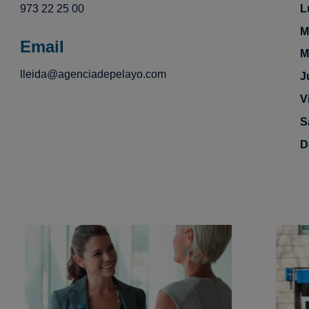
973 22 25 00
L
M
Email
M
lleida@agenciadepelayo.com
J
V
S
D