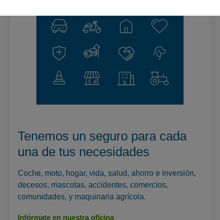
Tenemos un seguro para cada
una de tus necesidades
Coche, moto, hogar, vida, salud, ahorro e inversión,
decesos, mascotas, accidentes, comercios,
comunidades, y maquinaria agrícola.
Infórmate en nuestra oficina