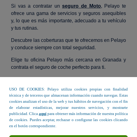
Si vas a contratar un
seguro de Moto
, Pelayo te
ofrece una gama de servicios y seguros asequibles
y, lo que es más importante, adecuado a tu vehículo
y tus rutinas.
Descubre las coberturas que te ofrecemos en Pelayo
y conduce siempre con total seguridad.
Elige tu oficina Pelayo más cercana en Granada y
contrata el seguro de coche perfecto para ti.
Seguro de Moto en Granada
USO DE COOKIES: Pelayo utiliza cookies propias con finalidad
técnica y de terceros que almacenan información cuando navegas. Estas
cookies analizan el uso de la web y tus hábitos de navegación con el fin
de elaborar estadísticas, mejorar nuestros servicios, y mostrarte
C/ San Roque, 24 - Churriana de la Vega
publicidad. Clica
aquí
para obtener más información de nuestra política
de cookies. Puedes aceptar, rechazar o configurar las cookies clicando
Avda. Salobreña, 27 bajo - Motril
en el botón correspondiente.