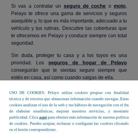
Si vas a contratar un
seguro de coche
o
moto
,
Pelayo te ofrece una gama de servicios y seguros
asequible y, lo que es más importante, adecuado a tu
vehículo y tus rutinas. Descubre las coberturas que
te ofrecemos en Pelayo y conduce siempre con total
seguridad.
Sin duda, proteger tu casa y a los tuyos es una
prioridad. Los
seguros de hogar de Pelayo
conseguirán que te sientas seguro siempre que
estés en casa, así como cuando salgas de ella.
Contar con un
seguro de vida
con Pelayo te
USO DE COOKIES: Pelayo utiliza cookies propias con finalidad
garantiza una serie de beneficios que aportarán
técnica y de terceros que almacenan información cuando navegas. Estas
tranquilidad a tu vida. Infórmate sobre las coberturas
cookies analizan el uso de la web y tus hábitos de navegación con el fin
de elaborar estadísticas, mejorar nuestros servicios, y mostrarte
más adecuadas para que el seguro que elijas proteja
publicidad. Clica
aquí
para obtener más información de nuestra política
todas tus prioridades.
de cookies. Puedes aceptar, rechazar o configurar las cookies clicando
en el botón correspondiente.
Los
seguros de salud de Pelayo
te proporcionarán