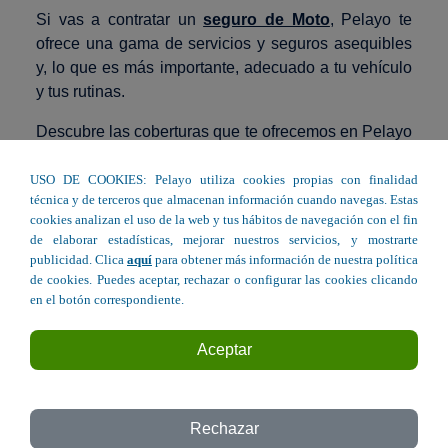
Si vas a contratar un
seguro de Moto
, Pelayo te
ofrece una gama de servicios y seguros asequibles
y, lo que es más importante, adecuado a tu vehículo
y tus rutinas.
Descubre las coberturas que te ofrecemos en Pelayo
y conduce siempre con total seguridad.
USO DE COOKIES: Pelayo utiliza cookies propias con finalidad
Elige tu oficina Pelayo más cercana en Castellón y
técnica y de terceros que almacenan información cuando navegas. Estas
contrata el seguro de coche perfecto para ti.
cookies analizan el uso de la web y tus hábitos de navegación con el fin
de elaborar estadísticas, mejorar nuestros servicios, y mostrarte
publicidad. Clica
aquí
para obtener más información de nuestra política
Seguro de Moto en Castellón
de cookies. Puedes aceptar, rechazar o configurar las cookies clicando
en el botón correspondiente.
Aceptar
Avda. Rey Don Jaime 1 - Castellón
Rechazar