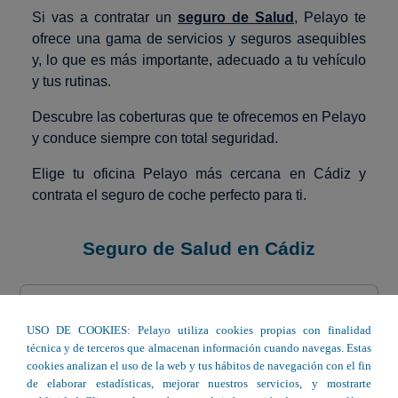
Si vas a contratar un
seguro de Salud
, Pelayo te
ofrece una gama de servicios y seguros asequibles
y, lo que es más importante, adecuado a tu vehículo
y tus rutinas.
Descubre las coberturas que te ofrecemos en Pelayo
y conduce siempre con total seguridad.
Elige tu oficina Pelayo más cercana en Cádiz y
contrata el seguro de coche perfecto para ti.
Seguro de Salud en Cádiz
C/ Almirante Faustino Ruiz, 5. Bajo 3,
USO DE COOKIES: Pelayo utiliza cookies propias con finalidad
Esc. 2 - San Fernando
técnica y de terceros que almacenan información cuando navegas. Estas
cookies analizan el uso de la web y tus hábitos de navegación con el fin
Avda. de Europa, Edif Entreparques I,
de elaborar estadísticas, mejorar nuestros servicios, y mostrarte