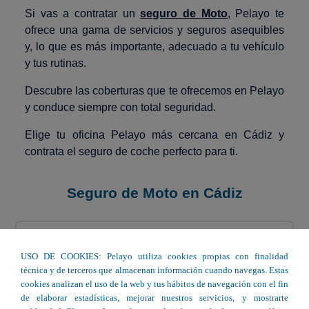
Si vas a contratar un
seguro de Moto
, Pelayo te
ofrece una gama de servicios y seguros asequibles
y, lo que es más importante, adecuado a tu vehículo
y tus rutinas.
Descubre las coberturas que te ofrecemos en Pelayo
y conduce siempre con total seguridad.
Elige tu oficina Pelayo más cercana en Cádiz y
contrata el seguro de coche perfecto para ti.
Seguro de Moto en Cádiz
C/ Almirante Faustino Ruiz, 5. Bajo 3,
USO DE COOKIES: Pelayo utiliza cookies propias con finalidad
Esc. 2 - San Fernando
técnica y de terceros que almacenan información cuando navegas. Estas
cookies analizan el uso de la web y tus hábitos de navegación con el fin
Avda. de Europa, Edif Entreparques I,
de elaborar estadísticas, mejorar nuestros servicios, y mostrarte