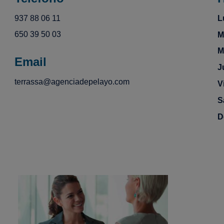
937 88 06 11
L
650 39 50 03
M
M
Email
J
terrassa@agenciadepelayo.com
V
S
D