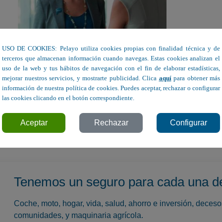
USO DE COOKIES: Pelayo utiliza cookies propias con finalidad técnica y de
terceros que almacenan información cuando navegas. Estas cookies analizan el
uso de la web y tus hábitos de navegación con el fin de elaborar estadísticas,
mejorar nuestros servicios, y mostrarte publicidad. Clica
aquí
para obtener más
información de nuestra política de cookies. Puedes aceptar, rechazar o configurar
las cookies clicando en el botón correspondiente.
ieza con un buen diálogo.
Aceptar
Rechazar
Configurar
Tenemos un seguro para cada una d
Coche, moto, hogar, vida, salud, ahorro e inversión, deces
comunidades, y maquinaria agrícola.