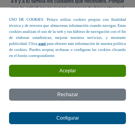
a ti y a tu familia los cuidados que necesitéis. Porque
con la salud no se juega, asegura tu bienestar y el
de tus seres queridos con Pelayo.
USO DE COOKIES: Pelayo utiliza cookies propias con finalidad
técnica y de terceros que almacenan información cuando navegas. Estas
Con un
seguro de decesos de Pelayo
siempre
cookies analizan el uso de la web y tus hábitos de navegación con el fin
contarás con en ese hombro con el mejor apoyo en
de elaborar estadísticas, mejorar nuestros servicios, y mostrarte
los momentos más complicados. Descubre las
publicidad. Clica
aquí
para obtener más información de nuestra política
amplias coberturas que en Pelayo ofrecemos a ti y a
de cookies. Puedes aceptar, rechazar o configurar las cookies clicando
en el botón correspondiente.
los tuyos para que solo os preocupéis de lo
importante.
Aceptar
Elige tu oficina Pelayo más cercana en Valencia y
contrata el seguro perfecto para ti.
Rechazar
Tus oficinas de Pelayo Seguros en
Valencia
Configurar