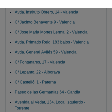
C/ de José María Haro, 12 - Valencia
Avda. Instituto Obrero, 14 - Valencia
C/ Jacinto Benavente 9 - Valencia
C/ Jose María Mortes Lerma, 2 - Valencia
Avda. Primado Reig, 183 bajos - Valencia
Avda. General Avilés 59 - Valencia
C/ Fontanares, 17 - Valencia
C/ Lepanto, 22 - Alboraya
C/ Castelló, 1 - Paterna
Paseo de las Germanías 64 - Gandía
Avenida al Vedat, 134. Local izquierdo -
Torrente