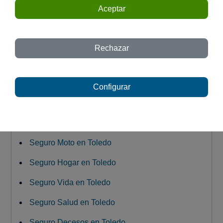
Talavera de la Reina
Aceptar
C/ Del Santo, 7 - Villafranca de los
Caballeros
Rechazar
C/ Río Boladiez, 38 - Toledo
C/ Puerta del Sol, 10 - Illescas
Configurar
Seguro Moto en Toledo
Seguro Hogar en Toledo
Seguro Vida en Toledo
Seguro Salud en Toledo
Seguro Decesos en Toledo