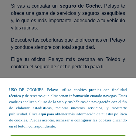
Si vas a contratar un
seguro de Coche
, Pelayo te
ofrece una gama de servicios y seguros asequibles
y, lo que es más importante, adecuado a tu vehículo
y tus rutinas.
Descubre las coberturas que te ofrecemos en Pelayo
y conduce siempre con total seguridad.
Elige tu oficina Pelayo más cercana en Toledo y
contrata el seguro de coche perfecto para ti.
Seguro de Coche en Toledo
USO DE COOKIES: Pelayo utiliza cookies propias con finalidad
técnica y de terceros que almacenan información cuando navegas. Estas
cookies analizan el uso de la web y tus hábitos de navegación con el fin
de elaborar estadísticas, mejorar nuestros servicios, y mostrarte
Avda. Extremadura 20 - Talavera de la
publicidad. Clica
aquí
para obtener más información de nuestra política
Reina
de cookies. Puedes aceptar, rechazar o configurar las cookies clicando
en el botón correspondiente.
Avda. Gregorio Rúiz, 12. Local 5 -