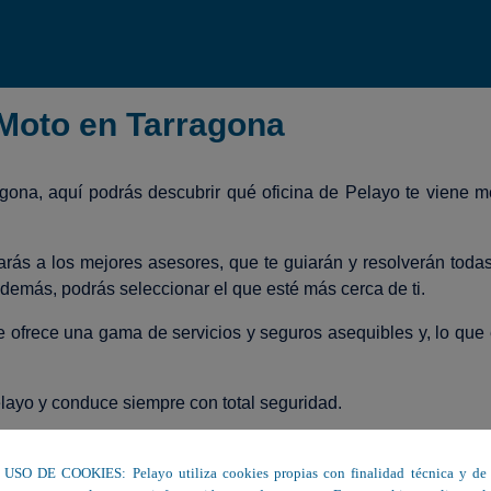
 Moto en Tarragona
agona, aquí podrás descubrir qué oficina de Pelayo te viene 
arás a los mejores asesores, que te guiarán y resolverán todas
demás, podrás seleccionar el que esté más cerca de ti.
te ofrece una gama de servicios y seguros asequibles y, lo que
layo y conduce siempre con total seguridad.
 y contrata el seguro de coche perfecto para ti.
USO DE COOKIES: Pelayo utiliza cookies propias con finalidad técnica y de