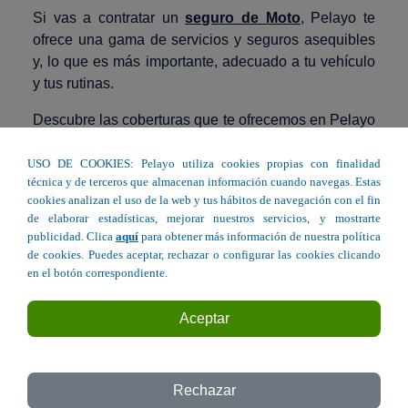
Si vas a contratar un
seguro de Moto
, Pelayo te
ofrece una gama de servicios y seguros asequibles
y, lo que es más importante, adecuado a tu vehículo
y tus rutinas.
Descubre las coberturas que te ofrecemos en Pelayo
y conduce siempre con total seguridad.
USO DE COOKIES: Pelayo utiliza cookies propias con finalidad
Elige tu oficina Pelayo más cercana en Soria y
técnica y de terceros que almacenan información cuando navegas. Estas
contrata el seguro de coche perfecto para ti.
cookies analizan el uso de la web y tus hábitos de navegación con el fin
de elaborar estadísticas, mejorar nuestros servicios, y mostrarte
publicidad. Clica
aquí
para obtener más información de nuestra política
Seguro de Moto en Soria
de cookies. Puedes aceptar, rechazar o configurar las cookies clicando
en el botón correspondiente.
Aceptar
Avda. Mariano Vicén, 29. Bajo - Soria
Rechazar