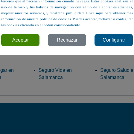
terceros que almacenan información cuando navegas. Estas cookies analizan el
uso de la web y tus hábitos de navegación con el fin de elaborar estadísticas,
mejorar nuestros servicios, y mostrarte publicidad. Clica
aquí
para obtener más
información de nuestra política de cookies. Puedes aceptar, rechazar o configurar
las cookies clicando en el botón correspondiente.
ederico Anaya, 44 - Salamanca
Avda. de Portugal, 24-
Aceptar
Rechazar
Configurar
gar en
Seguro Vida en
Seguro Salud e
a
Salamanca
Salamanca