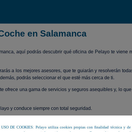
 Coche en Salamanca
amanca, aquí podrás descubrir qué oficina de Pelayo te viene 
arás a los mejores asesores, que te guiarán y resolverán todas
demás, podrás seleccionar el que esté más cerca de ti.
 te ofrece una gama de servicios y seguros asequibles y, lo que
layo y conduce siempre con total seguridad.
 y contrata el seguro de coche perfecto para ti.
USO DE COOKIES: Pelayo utiliza cookies propias con finalidad técnica y de