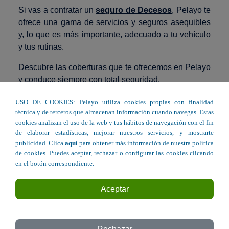
Si vas a contratar un
seguro de Decesos
, Pelayo te
ofrece una gama de servicios y seguros asequibles
y, lo que es más importante, adecuado a tu vehículo
y tus rutinas.
Descubre las coberturas que te ofrecemos en Pelayo
y conduce siempre con total seguridad.
Elige tu oficina Pelayo más cercana en Palencia y
USO DE COOKIES: Pelayo utiliza cookies propias con finalidad
contrata el seguro de coche perfecto para ti.
técnica y de terceros que almacenan información cuando navegas. Estas
cookies analizan el uso de la web y tus hábitos de navegación con el fin
de elaborar estadísticas, mejorar nuestros servicios, y mostrarte
Seguro de Decesos en Palencia
publicidad. Clica
aquí
para obtener más información de nuestra política
de cookies. Puedes aceptar, rechazar o configurar las cookies clicando
en el botón correspondiente.
Avda. Modesto Lafuente, 14 - Palencia
Aceptar
Avda. Manuel Rivera 9 - Palencia