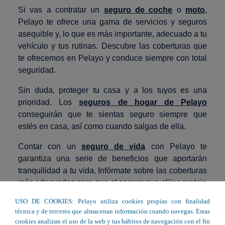
Si vas a contratar un
seguro de coche
o
moto
,
Pelayo te ofrece una gama de servicios y seguros
asequible y, lo que es más importante, adecuado a tu
vehículo y tus rutinas. Descubre las coberturas que
te ofrecemos en Pelayo y conduce siempre con total
seguridad.
Sin duda, proteger tu casa y a los tuyos es una
prioridad. Los
seguros de hogar de Pelayo
conseguirán que te sientas seguro siempre que
estés en casa, así como cuando salgas de ella.
Contar con un
seguro de vida
con Pelayo te
garantiza una serie de beneficios que aportarán
tranquilidad a tu vida. Infórmate sobre las coberturas
más adecuadas para que el seguro que elijas proteja
todas tus prioridades.
USO DE COOKIES: Pelayo utiliza cookies propias con finalidad
técnica y de terceros que almacenan información cuando navegas. Estas
Los
seguros de salud de Pelayo
te proporcionarán
cookies analizan el uso de la web y tus hábitos de navegación con el fin