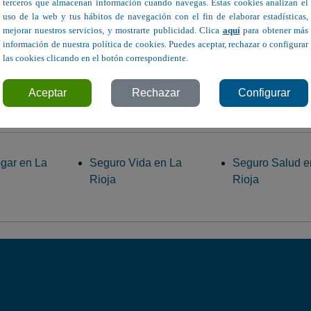
terceros que almacenan información cuando navegas. Estas cookies analizan el
uso de la web y tus hábitos de navegación con el fin de elaborar estadísticas,
mejorar nuestros servicios, y mostrarte publicidad. Clica
aquí
para obtener más
información de nuestra política de cookies. Puedes aceptar, rechazar o configurar
las cookies clicando en el botón correspondiente.
Calle Chile, 17 - Logroño
Aceptar
Rechazar
Configurar
gar en La
Seguro Vida en La
Seguro Salud e
Rioja
Rioja