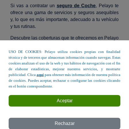
Si vas a contratar un
seguro de Coche
, Pelayo te
ofrece una gama de servicios y seguros asequibles
y, lo que es más importante, adecuado a tu vehículo
y tus rutinas.
Descubre las coberturas que te ofrecemos en Pelayo
y conduce siempre con total seguridad.
USO DE COOKIES: Pelayo utiliza cookies propias con finalidad
Elige tu oficina Pelayo más cercana en Huesca y
técnica y de terceros que almacenan información cuando navegas. Estas
contrata el seguro de coche perfecto para ti.
cookies analizan el uso de la web y tus hábitos de navegación con el fin
de elaborar estadísticas, mejorar nuestros servicios, y mostrarte
publicidad. Clica
aquí
para obtener más información de nuestra política
Seguro de Coche en Huesca
de cookies. Puedes aceptar, rechazar o configurar las cookies clicando
en el botón correspondiente.
Aceptar
Paseo Ramón y Cajal, 7 - Huesca
Rechazar