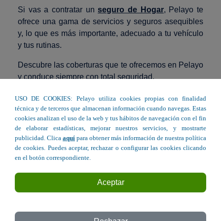
Si vas a contratar un
seguro de Hogar
, Pelayo te
ofrece una gama de servicios y seguros asequibles
y, lo que es más importante, adecuado a tu vehículo
y tus rutinas.
Descubre las coberturas que te ofrecemos en Pelayo
y conduce siempre con total seguridad.
Elige tu oficina Pelayo más cercana en Guipúzcoa y
USO DE COOKIES: Pelayo utiliza cookies propias con finalidad
contrata el seguro de coche perfecto para ti.
técnica y de terceros que almacenan información cuando navegas. Estas
cookies analizan el uso de la web y tus hábitos de navegación con el fin
de elaborar estadísticas, mejorar nuestros servicios, y mostrarte
Seguro de Hogar en Guipúzcoa
publicidad. Clica
aquí
para obtener más información de nuestra política
de cookies. Puedes aceptar, rechazar o configurar las cookies clicando
en el botón correspondiente.
C/ Isabel II 14 - San Sebastián
Aceptar
C/ San Pedro 1 bajo - Irún