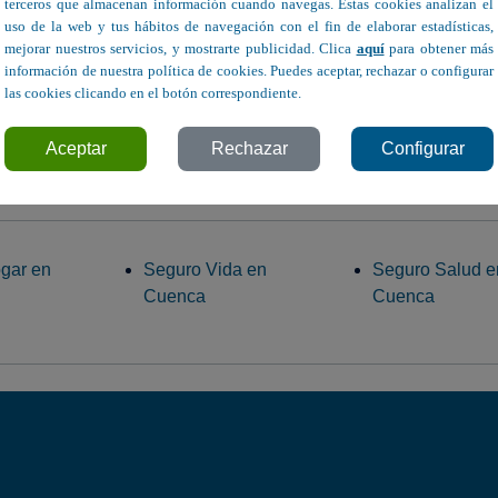
terceros que almacenan información cuando navegas. Estas cookies analizan el
uso de la web y tus hábitos de navegación con el fin de elaborar estadísticas,
mejorar nuestros servicios, y mostrarte publicidad. Clica
aquí
para obtener más
información de nuestra política de cookies. Puedes aceptar, rechazar o configurar
las cookies clicando en el botón correspondiente.
 - Cuenca
Avda. Rey Juan Carlos I 68 -
A
Tarancón
Aceptar
Rechazar
Configurar
gar en
Seguro Vida en
Seguro Salud e
Cuenca
Cuenca