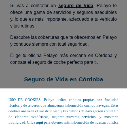
Si vas a contratar un
seguro de Vida
, Pelayo te
ofrece una gama de servicios y seguros asequibles
y, lo que es más importante, adecuado a tu vehículo
y tus rutinas.
Descubre las coberturas que te ofrecemos en Pelayo
y conduce siempre con total seguridad.
Elige tu oficina Pelayo más cercana en Córdoba y
contrata el seguro de coche perfecto para ti.
Seguro de Vida en Córdoba
USO DE COOKIES: Pelayo utiliza cookies propias con finalidad
C/ Conde de la Cortina 28 - Montilla
técnica y de terceros que almacenan información cuando navegas. Estas
cookies analizan el uso de la web y tus hábitos de navegación con el fin
C/ Ntra. Sra. De los Remedios 12 - Priego
de elaborar estadísticas, mejorar nuestros servicios, y mostrarte
de Córdoba
publicidad. Clica
aquí
para obtener más información de nuestra política