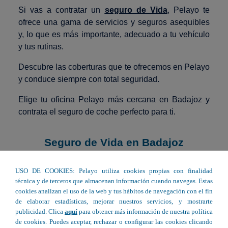
Si vas a contratar un
seguro de Vida
, Pelayo te
ofrece una gama de servicios y seguros asequibles
y, lo que es más importante, adecuado a tu vehículo
y tus rutinas.
Descubre las coberturas que te ofrecemos en Pelayo
y conduce siempre con total seguridad.
Elige tu oficina Pelayo más cercana en Badajoz y
contrata el seguro de coche perfecto para ti.
Seguro de Vida en Badajoz
USO DE COOKIES: Pelayo utiliza cookies propias con finalidad
técnica y de terceros que almacenan información cuando navegas. Estas
C/ Pajares, 30 - Guareña
cookies analizan el uso de la web y tus hábitos de navegación con el fin
de elaborar estadísticas, mejorar nuestros servicios, y mostrarte
C/ Jose Mª Alcaraz y Alenda,14 F -
publicidad. Clica
aquí
para obtener más información de nuestra política
Badajoz
de cookies. Puedes aceptar, rechazar o configurar las cookies clicando