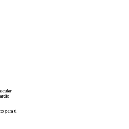
ascular
cardio
to para ti