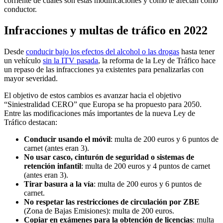
corriente de cuáles son estas modificaciones y cómo te afectan como
conductor.
Infracciones y multas de tráfico en 2022
Desde
conducir bajo los efectos del alcohol o las drogas
hasta tener
un vehículo
sin la ITV pasada
, la reforma de la Ley de Tráfico hace
un repaso de las infracciones ya existentes para penalizarlas con
mayor severidad.
El objetivo de estos cambios es avanzar hacia el objetivo
“Siniestralidad CERO” que Europa se ha propuesto para 2050.
Entre las modificaciones más importantes de la nueva Ley de
Tráfico destacan:
Conducir usando el móvil
: multa de 200 euros y 6 puntos de
carnet (antes eran 3).
No usar casco, cinturón de seguridad o sistemas de
retención infantil
: multa de 200 euros y 4 puntos de carnet
(antes eran 3).
Tirar basura a la vía
: multa de 200 euros y 6 puntos de
carnet.
No respetar las restricciones de circulación
por ZBE
(Zona de Bajas Emisiones): multa de 200 euros.
Copiar en exámenes para la obtención de licencias
: multa