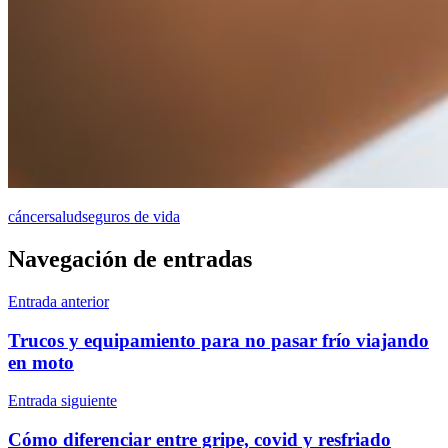
cáncer
salud
seguros de vida
Navegación de entradas
Entrada anterior
Trucos y equipamiento para no pasar frío viajando
en moto
Entrada siguiente
Cómo diferenciar entre gripe, covid y resfriado