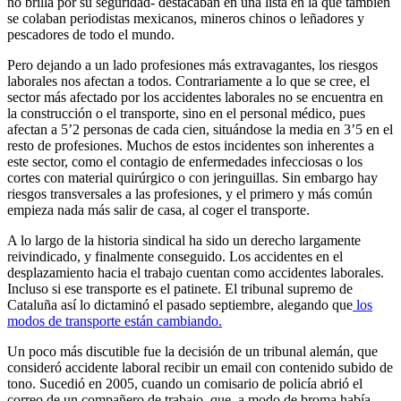
no brilla por su seguridad- destacaban en una lista en la que también
se colaban periodistas mexicanos, mineros chinos o leñadores y
pescadores de todo el mundo.
Pero dejando a un lado profesiones más extravagantes, los riesgos
laborales nos afectan a todos. Contrariamente a lo que se cree, el
sector más afectado por los accidentes laborales no se encuentra en
la construcción o el transporte, sino en el personal médico, pues
afectan a 5’2 personas de cada cien, situándose la media en 3’5 en el
resto de profesiones. Muchos de estos incidentes son inherentes a
este sector, como el contagio de enfermedades infecciosas o los
cortes con material quirúrgico o con jeringuillas. Sin embargo hay
riesgos transversales a las profesiones, y el primero y más común
empieza nada más salir de casa, al coger el transporte.
A lo largo de la historia sindical ha sido un derecho largamente
reivindicado, y finalmente conseguido. Los accidentes en el
desplazamiento hacia el trabajo cuentan como accidentes laborales.
Incluso si ese transporte es el patinete. El tribunal supremo de
Cataluña así lo dictaminó el pasado septiembre, alegando que
los
modos de transporte están cambiando.
Un poco más discutible fue la decisión de un tribunal alemán, que
consideró accidente laboral recibir un email con contenido subido de
tono. Sucedió en 2005, cuando un comisario de policía abrió el
correo de un compañero de trabajo, que, a modo de broma había