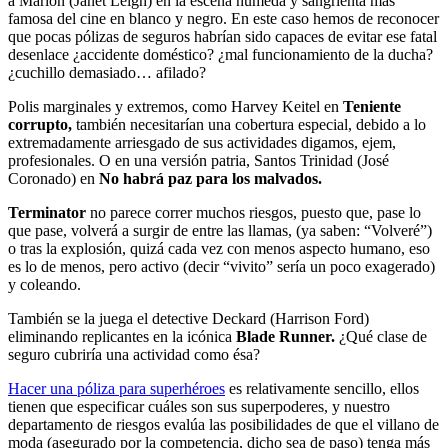
a Marion (Janet Leigh) en la escena húmeda y sangrienta más
famosa del cine en blanco y negro. En este caso hemos de reconocer
que pocas pólizas de seguros habrían sido capaces de evitar ese fatal
desenlace ¿accidente doméstico? ¿mal funcionamiento de la ducha?
¿cuchillo demasiado… afilado?
Polis marginales y extremos, como Harvey Keitel en
Teniente
corrupto,
también necesitarían una cobertura especial, debido a lo
extremadamente arriesgado de sus actividades digamos, ejem,
profesionales. O en una versión patria, Santos Trinidad (José
Coronado) en
No habrá paz para los malvados.
Terminator
no parece correr muchos riesgos, puesto que, pase lo
que pase, volverá a surgir de entre las llamas, (ya saben: “Volveré”)
o tras la explosión, quizá cada vez con menos aspecto humano, eso
es lo de menos, pero activo (decir “vivito” sería un poco exagerado)
y coleando.
También se la juega el detective Deckard (Harrison Ford)
eliminando replicantes en la icónica
Blade Runner.
¿Qué clase de
seguro cubriría una actividad como ésa?
Hacer una póliza para superhéroes
es relativamente sencillo, ellos
tienen que especificar cuáles son sus superpoderes, y nuestro
departamento de riesgos evalúa las posibilidades de que el villano de
moda (asegurado por la competencia, dicho sea de paso) tenga más