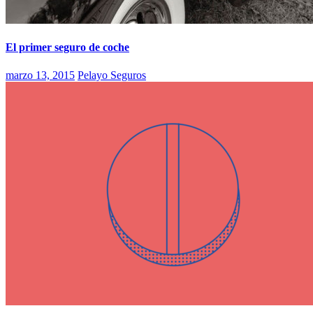
El primer seguro de coche
marzo 13, 2015
Pelayo Seguros