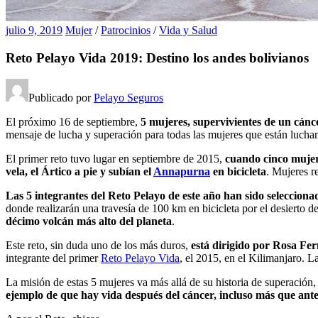
julio 9, 2019
Mujer
/
Patrocinios
/
Vida y Salud
Reto Pelayo Vida 2019: Destino los andes bolivianos
Publicado por
Pelayo Seguros
El próximo 16 de septiembre,
5 mujeres, supervivientes de un cán
mensaje de lucha y superación para todas las mujeres que están lucha
El primer reto tuvo lugar en septiembre de 2015,
cuando cinco mujer
vela, el Ártico a pie y subían el
Annapurna
en bicicleta
. Mujeres r
Las 5 integrantes del Reto Pelayo de este año han sido selecciona
donde realizarán una travesía de 100 km en bicicleta por el desierto 
décimo volcán más alto del planeta
.
Este reto, sin duda uno de los más duros,
está dirigido por Rosa Fer
integrante del primer
Reto Pelayo Vida
, el 2015, en el Kilimanjaro. 
La misión de estas 5 mujeres va más allá de su historia de superación,
ejemplo de que hay vida después del cáncer, incluso más que ant