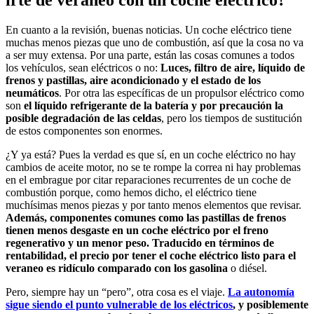
irte de veraneo con un coche eléctrico?
En cuanto a la revisión, buenas noticias. Un coche eléctrico tiene
muchas menos piezas que uno de combustión, así que la cosa no va
a ser muy extensa. Por una parte, están las cosas comunes a todos
los vehículos, sean eléctricos o no:
Luces, filtro de aire, líquido de
frenos y pastillas, aire acondicionado y el estado de los
neumáticos
. Por otra las específicas de un propulsor eléctrico como
son
el líquido refrigerante de la batería y por precaución la
posible degradación de las celdas
, pero los tiempos de sustitución
de estos componentes son enormes.
¿Y ya está? Pues la verdad es que sí, en un coche eléctrico no hay
cambios de aceite motor, no se te rompe la correa ni hay problemas
en el embrague por citar reparaciones recurrentes de un coche de
combustión porque, como hemos dicho, el eléctrico tiene
muchísimas menos piezas y por tanto menos elementos que revisar.
Además, componentes comunes como las pastillas de frenos
tienen menos desgaste en un coche eléctrico por el freno
regenerativo y un menor peso. Traducido en términos de
rentabilidad, el precio por tener el coche eléctrico listo para el
veraneo es ridículo comparado con los gasolina
o diésel.
Pero, siempre hay un “pero”, otra cosa es el viaje.
La autonomía
sigue siendo el punto vulnerable de los eléctricos
, y posiblemente