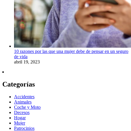
10 razones por las que una mujer debe de pensar en un seguro
de vida
abril 19, 2023
Categorías
Accidentes
Animales
Coche y Moto
Decesos
Hogar
Mujer
Patrocinios