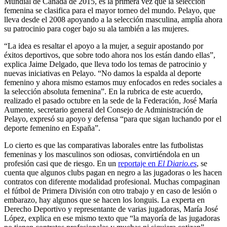
Mundial de Canadá de 2015, es la primera vez que la selección
femenina se clasifica para el mayor torneo del mundo. Pelayo, que
lleva desde el 2008 apoyando a la selección masculina, amplía ahora
su patrocinio para coger bajo su ala también a las mujeres.
“La idea es resaltar el apoyo a la mujer, a seguir apostando por
éxitos deportivos, que sobre todo ahora nos los están dando ellas”,
explica Jaime Delgado, que lleva todo los temas de patrocinio y
nuevas iniciativas en Pelayo. “No damos la espalda al deporte
femenino y ahora mismo estamos muy enfocados en redes sociales a
la selección absoluta femenina”. En la rubrica de este acuerdo,
realizado el pasado octubre en la sede de la Federación, José María
Aumente, secretario general del Consejo de Administración de
Pelayo, expresó su apoyo y defensa “para que sigan luchando por el
deporte femenino en España”.
Lo cierto es que las comparativas laborales entre las futbolistas
femeninas y los masculinos son odiosas, convirtiéndola en un
profesión casi que de riesgo. En un
reportaje en
El Diario.es
, se
cuenta que algunos clubs pagan en negro a las jugadoras o les hacen
contratos con diferente modalidad profesional. Muchas compaginan
el fútbol de Primera División con otro trabajo y en caso de lesión o
embarazo, hay algunos que se hacen los longuis. La experta en
Derecho Deportivo y representante de varias jugadoras, María José
López, explica en ese mismo texto que “la mayoría de las jugadoras