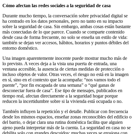
Cómo afectan las redes sociales a la seguridad de casa
Durante mucho tiempo, la conversación sobre privacidad digital se
ha centrado en los datos personales, pero no tanto en su impacto
sobre la seguridad de casa. Sin embargo, ambas cosas están bastante
más conectadas de lo que parece. Cuando se comparte contenido
desde casa de forma frecuente, no solo se enseña un estilo de vida:
también se dejan ver accesos, hábitos, horarios y puntos débiles del
entorno doméstico.
Una imagen aparentemente inocente puede mostrar mucho más de
lo previsto. A veces deja a la vista una puerta de entrada, una
ventana accesible, la ausencia de ciertas medidas de protección o
incluso objetos de valor. Otras veces, el riesgo no está en la imagen
en sí, sino en el contexto que la acompaña: “nos vamos todo el
puente”, “por fin escapada de una semana” o “qué ganas de
desconectar fuera de casa”. Ese tipo de mensajes, publicados en
tiempo real, afectan directamente a la seguridad hogar porque
reducen la incertidumbre sobre si la vivienda está ocupada o no.
También influyen la repetición y el detalle. Publicar con frecuencia
desde los mismos espacios, enseñar zonas reconocibles del edificio o
del barrio, o dejar clara una rutina doméstica facilita que alguien
ajeno pueda interpretar más de la cuenta. La seguridad en casa no se
debilita solo con grandes descuidos; muchas veces se erosiona con