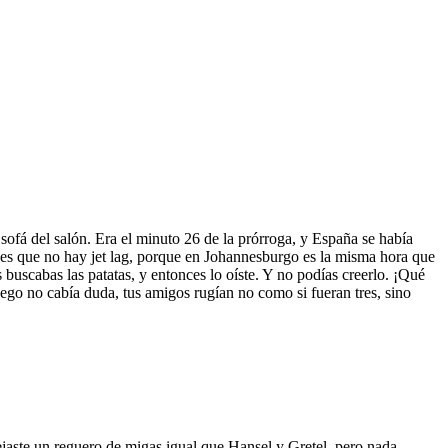
 sofá del salón. Era el minuto 26 de la prórroga, y España se había
 es que no hay jet lag, porque en Johannesburgo es la misma hora que
uscabas las patatas, y entonces lo oíste. Y no podías creerlo. ¡Qué
uego no cabía duda, tus amigos rugían no como si fueran tres, sino
Dejaste un reguero de migas igual que Hansel y Gretel, pero nada