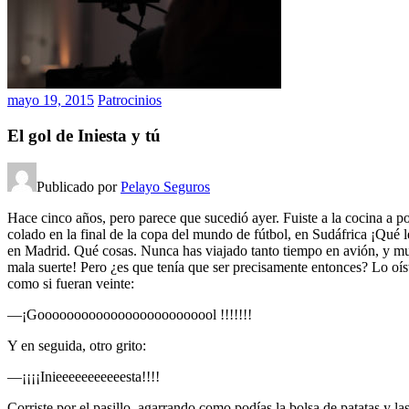
mayo 19, 2015
Patrocinios
El gol de Iniesta y tú
Publicado por
Pelayo Seguros
Hace cinco años, pero parece que sucedió ayer. Fuiste a la cocina a por
colado en la final de la copa del mundo de fútbol, en Sudáfrica ¡Qué
en Madrid. Qué cosas. Nunca has viajado tanto tiempo en avión, y muc
mala suerte! Pero ¿es que tenía que ser precisamente entonces? Lo oíst
como si fueran veinte:
—¡Gooooooooooooooooooooooool !!!!!!!
Y en seguida, otro grito:
—¡¡¡¡Inieeeeeeeeeeesta!!!!
Corriste por el pasillo, agarrando como podías la bolsa de patatas y l