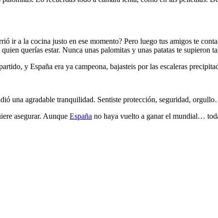
rrió ir a la cocina justo en ese momento? Pero luego tus amigos te cont
 quien querías estar. Nunca unas palomitas y unas patatas te supieron ta
artido, y España era ya campeona, bajasteis por las escaleras precipitad
adió una agradable tranquilidad. Sentiste protección, seguridad, orgull
iere asegurar. Aunque
España
no haya vuelto a ganar el mundial… tod