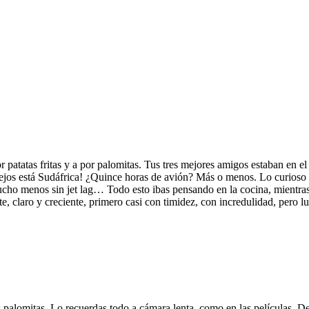
 patatas fritas y a por palomitas. Tus tres mejores amigos estaban en el
 lejos está Sudáfrica! ¿Quince horas de avión? Más o menos. Lo curioso
ho menos sin jet lag… Todo esto ibas pensando en la cocina, mientras b
e, claro y creciente, primero casi con timidez, con incredulidad, pero l
as palomitas. Lo recuerdas todo a cámara lenta, como en las películas. 