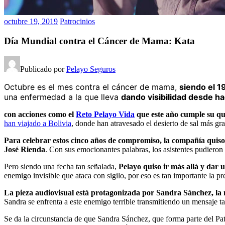
octubre 19, 2019
Patrocinios
Día Mundial contra el Cáncer de Mama: Kata
Publicado por
Pelayo Seguros
Octubre es el mes contra el cáncer de mama,
siendo el 1
una enfermedad a la que lleva
dando visibilidad desde ha
con acciones como el
Reto Pelayo Vida
que este año cumple su qu
han viajado a Bolivia
, donde han atravesado el desierto de sal más gr
Para celebrar estos cinco años de compromiso, la compañía quiso
José Rienda
. Con sus emocionantes palabras, los asistentes pudier
Pero siendo una fecha tan señalada,
Pelayo quiso ir más allá y dar 
enemigo invisible que ataca con sigilo, por eso es tan importante la pr
La pieza audiovisual está protagonizada por Sandra Sánchez, la m
Sandra se enfrenta a este enemigo terrible transmitiendo un mensaje t
Se da la circunstancia de que Sandra Sánchez, que forma parte del Pat