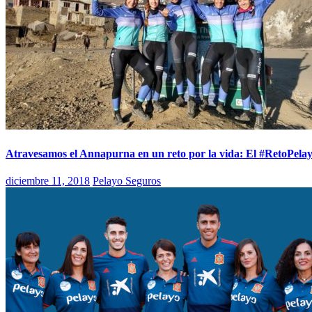
Atravesamos el Annapurna en un reto por la vida: El #RetoPela
diciembre 11, 2018
Pelayo Seguros