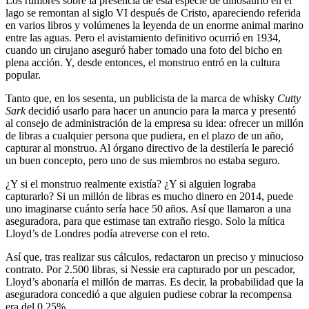
Los rumores sobre la presencia de esta especie de dinosaurio en el
lago se remontan al siglo VI después de Cristo, apareciendo referida
en varios libros y volúmenes la leyenda de un enorme animal marino
entre las aguas. Pero el avistamiento definitivo ocurrió en 1934,
cuando un cirujano aseguró haber tomado una foto del bicho en
plena acción. Y, desde entonces, el monstruo entró en la cultura
popular.
Tanto que, en los sesenta, un publicista de la marca de whisky
Cutty
Sark
decidió usarlo para hacer un anuncio para la marca y presentó
al consejo de administración de la empresa su idea: ofrecer un millón
de libras a cualquier persona que pudiera, en el plazo de un año,
capturar al monstruo. Al órgano directivo de la destilería le pareció
un buen concepto, pero uno de sus miembros no estaba seguro.
¿Y si el monstruo realmente existía? ¿Y si alguien lograba
capturarlo? Si un millón de libras es mucho dinero en 2014, puede
uno imaginarse cuánto sería hace 50 años. Así que llamaron a una
aseguradora, para que estimase tan extraño riesgo. Solo la mítica
Lloyd’s de Londres podía atreverse con el reto.
Así que, tras realizar sus cálculos, redactaron un preciso y minucioso
contrato. Por 2.500 libras, si Nessie era capturado por un pescador,
Lloyd’s abonaría el millón de marras. Es decir, la probabilidad que la
aseguradora concedió a que alguien pudiese cobrar la recompensa
era del 0,25%.