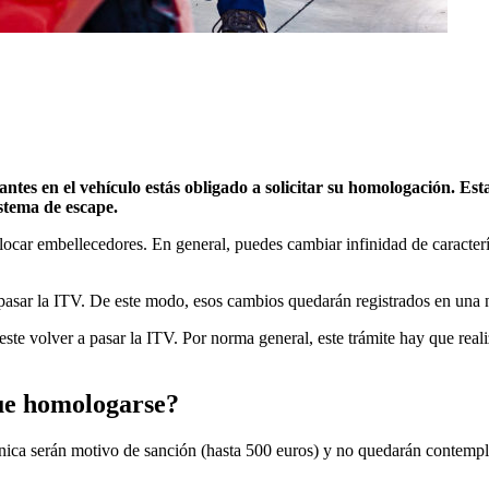
ntes en el vehículo estás obligado a solicitar su homologación. Es
stema de escape.
 o colocar embellecedores. En general, puedes cambiar infinidad de caract
pasar la ITV. De este modo, esos cambios quedarán registrados en una n
este volver a pasar la ITV. Por norma general, este trámite hay que real
que homologarse?
écnica serán motivo de sanción (hasta 500 euros) y no quedarán contempl