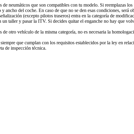
das de neumáticos que son compatibles con tu modelo. Si reemplazas los
 y ancho del coche. En caso de que no se den esas condiciones, será ob
 señalización (excepto pilotos traseros) entra en la categoría de modifi
n un taller y pasar la ITV. Si decides quitar el enganche no hay que vo
tes de otro vehículo de la misma categoría, no es necesaria la homologac
siempre que cumplan con los requisitos establecidos por la ley en relac
ta de inspección técnica.