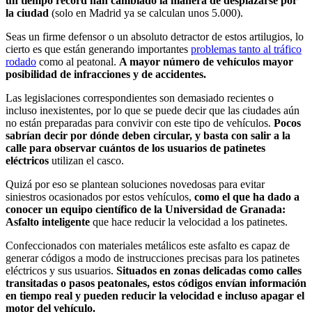
un tiempo récord han cambiado la manera de desplazarse por
la ciudad
(solo en Madrid ya se calculan unos 5.000).
Seas un firme defensor o un absoluto detractor de estos artilugios, lo
cierto es que están generando importantes
problemas tanto al tráfico
rodado
como al peatonal.
A mayor número de vehículos mayor
posibilidad de infracciones y de accidentes.
Las legislaciones correspondientes son demasiado recientes o
incluso inexistentes, por lo que se puede decir que las ciudades aún
no están preparadas para convivir con este tipo de vehículos.
Pocos
sabrían decir por dónde deben circular, y basta con salir a la
calle para observar cuántos de los usuarios de patinetes
eléctricos
utilizan el casco.
Quizá por eso se plantean soluciones novedosas para evitar
siniestros ocasionados por estos vehículos,
como el que ha dado a
conocer un equipo científico de la Universidad de Granada:
Asfalto inteligente
que hace reducir la velocidad a los patinetes.
Confeccionados con materiales metálicos este asfalto es capaz de
generar códigos a modo de instrucciones precisas para los patinetes
eléctricos y sus usuarios.
Situados en zonas delicadas como calles
transitadas o pasos peatonales, estos códigos envían información
en tiempo real y pueden reducir la velocidad e incluso apagar el
motor del vehículo.